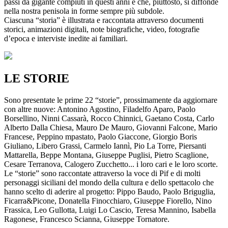
passi da gigante compiuti in questi anni e che, piuttosto, si diffonde
nella nostra penisola in forme sempre più subdole.
Ciascuna “storia” è illustrata e raccontata attraverso documenti
storici, animazioni digitali, note biografiche, video, fotografie
d’epoca e interviste inedite ai familiari.
LE STORIE
Sono presentate le prime 22 “storie”, prossimamente da aggiornare
con altre nuove: Antonino Agostino, Filadelfo Aparo, Paolo
Borsellino, Ninni Cassarà, Rocco Chinnici, Gaetano Costa, Carlo
Alberto Dalla Chiesa, Mauro De Mauro, Giovanni Falcone, Mario
Francese, Peppino mpastato, Paolo Giaccone, Giorgio Boris
Giuliano, Libero Grassi, Carmelo Iannì, Pio La Torre, Piersanti
Mattarella, Beppe Montana, Giuseppe Puglisi, Pietro Scaglione,
Cesare Terranova, Calogero Zucchetto... i loro cari e le loro scorte.
Le “storie” sono raccontate attraverso la voce di Pif e di molti
personaggi siciliani del mondo della cultura e dello spettacolo che
hanno scelto di aderire al progetto: Pippo Baudo, Paolo Briguglia,
Ficarra&Picone, Donatella Finocchiaro, Giuseppe Fiorello, Nino
Frassica, Leo Gullotta, Luigi Lo Cascio, Teresa Mannino, Isabella
Ragonese, Francesco Scianna, Giuseppe Tornatore.