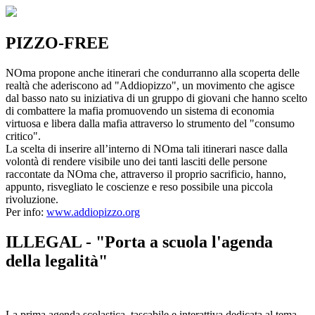
PIZZO-FREE
NOma propone anche itinerari che condurranno alla scoperta delle
realtà che aderiscono ad "Addiopizzo", un movimento che agisce
dal basso nato su iniziativa di un gruppo di giovani che hanno scelto
di combattere la mafia promuovendo un sistema di economia
virtuosa e libera dalla mafia attraverso lo strumento del "consumo
critico".
La scelta di inserire all’interno di NOma tali itinerari nasce dalla
volontà di rendere visibile uno dei tanti lasciti delle persone
raccontate da NOma che, attraverso il proprio sacrificio, hanno,
appunto, risvegliato le coscienze e reso possibile una piccola
rivoluzione.
Per info:
www.addiopizzo.org
ILLEGAL - "Porta a scuola l'agenda
della legalità"
La prima agenda scolastica, tascabile e interattiva dedicata al tema