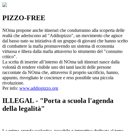
PIZZO-FREE
NOma propone anche itinerari che condurranno alla scoperta delle
realtà che aderiscono ad "Addiopizzo", un movimento che agisce
dal basso nato su iniziativa di un gruppo di giovani che hanno scelto
di combattere la mafia promuovendo un sistema di economia
virtuosa e libera dalla mafia attraverso lo strumento del "consumo
critico".
La scelta di inserire all’interno di NOma tali itinerari nasce dalla
volontà di rendere visibile uno dei tanti lasciti delle persone
raccontate da NOma che, attraverso il proprio sacrificio, hanno,
appunto, risvegliato le coscienze e reso possibile una piccola
rivoluzione.
Per info:
www.addiopizzo.org
ILLEGAL - "Porta a scuola l'agenda
della legalità"
La prima agenda scolastica, tascabile e interattiva dedicata al tema