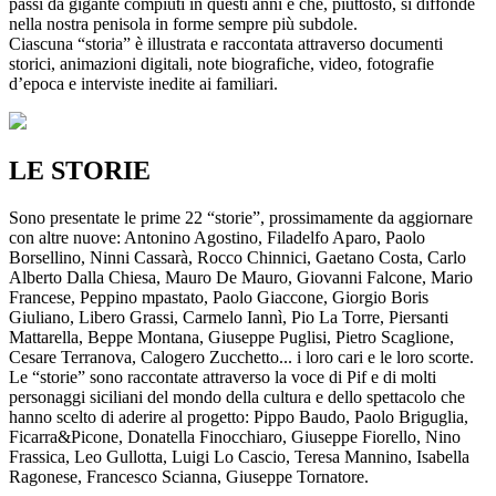
passi da gigante compiuti in questi anni e che, piuttosto, si diffonde
nella nostra penisola in forme sempre più subdole.
Ciascuna “storia” è illustrata e raccontata attraverso documenti
storici, animazioni digitali, note biografiche, video, fotografie
d’epoca e interviste inedite ai familiari.
LE STORIE
Sono presentate le prime 22 “storie”, prossimamente da aggiornare
con altre nuove: Antonino Agostino, Filadelfo Aparo, Paolo
Borsellino, Ninni Cassarà, Rocco Chinnici, Gaetano Costa, Carlo
Alberto Dalla Chiesa, Mauro De Mauro, Giovanni Falcone, Mario
Francese, Peppino mpastato, Paolo Giaccone, Giorgio Boris
Giuliano, Libero Grassi, Carmelo Iannì, Pio La Torre, Piersanti
Mattarella, Beppe Montana, Giuseppe Puglisi, Pietro Scaglione,
Cesare Terranova, Calogero Zucchetto... i loro cari e le loro scorte.
Le “storie” sono raccontate attraverso la voce di Pif e di molti
personaggi siciliani del mondo della cultura e dello spettacolo che
hanno scelto di aderire al progetto: Pippo Baudo, Paolo Briguglia,
Ficarra&Picone, Donatella Finocchiaro, Giuseppe Fiorello, Nino
Frassica, Leo Gullotta, Luigi Lo Cascio, Teresa Mannino, Isabella
Ragonese, Francesco Scianna, Giuseppe Tornatore.