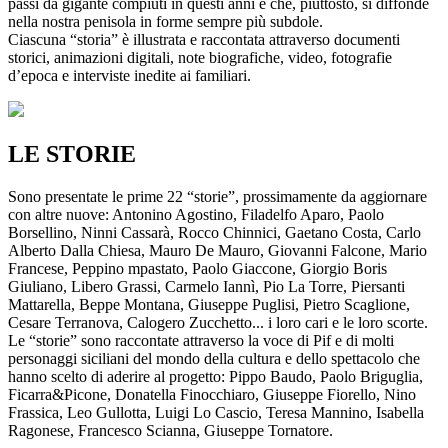
passi da gigante compiuti in questi anni e che, piuttosto, si diffonde
nella nostra penisola in forme sempre più subdole.
Ciascuna “storia” è illustrata e raccontata attraverso documenti
storici, animazioni digitali, note biografiche, video, fotografie
d’epoca e interviste inedite ai familiari.
LE STORIE
Sono presentate le prime 22 “storie”, prossimamente da aggiornare
con altre nuove: Antonino Agostino, Filadelfo Aparo, Paolo
Borsellino, Ninni Cassarà, Rocco Chinnici, Gaetano Costa, Carlo
Alberto Dalla Chiesa, Mauro De Mauro, Giovanni Falcone, Mario
Francese, Peppino mpastato, Paolo Giaccone, Giorgio Boris
Giuliano, Libero Grassi, Carmelo Iannì, Pio La Torre, Piersanti
Mattarella, Beppe Montana, Giuseppe Puglisi, Pietro Scaglione,
Cesare Terranova, Calogero Zucchetto... i loro cari e le loro scorte.
Le “storie” sono raccontate attraverso la voce di Pif e di molti
personaggi siciliani del mondo della cultura e dello spettacolo che
hanno scelto di aderire al progetto: Pippo Baudo, Paolo Briguglia,
Ficarra&Picone, Donatella Finocchiaro, Giuseppe Fiorello, Nino
Frassica, Leo Gullotta, Luigi Lo Cascio, Teresa Mannino, Isabella
Ragonese, Francesco Scianna, Giuseppe Tornatore.