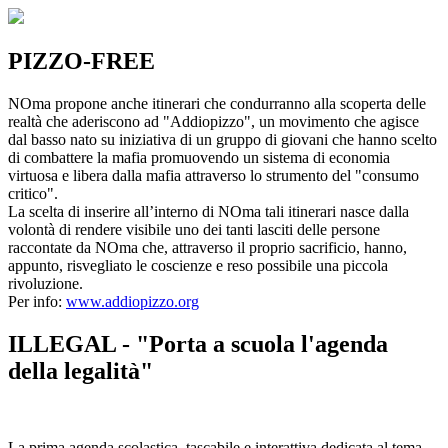
PIZZO-FREE
NOma propone anche itinerari che condurranno alla scoperta delle
realtà che aderiscono ad "Addiopizzo", un movimento che agisce
dal basso nato su iniziativa di un gruppo di giovani che hanno scelto
di combattere la mafia promuovendo un sistema di economia
virtuosa e libera dalla mafia attraverso lo strumento del "consumo
critico".
La scelta di inserire all’interno di NOma tali itinerari nasce dalla
volontà di rendere visibile uno dei tanti lasciti delle persone
raccontate da NOma che, attraverso il proprio sacrificio, hanno,
appunto, risvegliato le coscienze e reso possibile una piccola
rivoluzione.
Per info:
www.addiopizzo.org
ILLEGAL - "Porta a scuola l'agenda
della legalità"
La prima agenda scolastica, tascabile e interattiva dedicata al tema