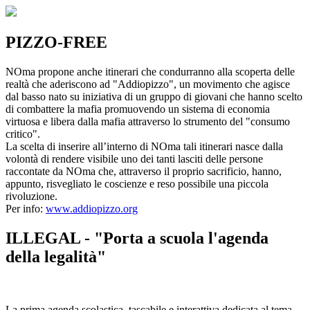
PIZZO-FREE
NOma propone anche itinerari che condurranno alla scoperta delle
realtà che aderiscono ad "Addiopizzo", un movimento che agisce
dal basso nato su iniziativa di un gruppo di giovani che hanno scelto
di combattere la mafia promuovendo un sistema di economia
virtuosa e libera dalla mafia attraverso lo strumento del "consumo
critico".
La scelta di inserire all’interno di NOma tali itinerari nasce dalla
volontà di rendere visibile uno dei tanti lasciti delle persone
raccontate da NOma che, attraverso il proprio sacrificio, hanno,
appunto, risvegliato le coscienze e reso possibile una piccola
rivoluzione.
Per info:
www.addiopizzo.org
ILLEGAL - "Porta a scuola l'agenda
della legalità"
La prima agenda scolastica, tascabile e interattiva dedicata al tema