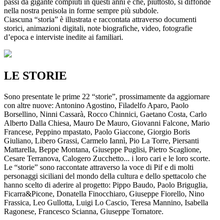
passi da gigante compiuti in questi anni e che, piuttosto, si diffonde
nella nostra penisola in forme sempre più subdole.
Ciascuna “storia” è illustrata e raccontata attraverso documenti
storici, animazioni digitali, note biografiche, video, fotografie
d’epoca e interviste inedite ai familiari.
LE STORIE
Sono presentate le prime 22 “storie”, prossimamente da aggiornare
con altre nuove: Antonino Agostino, Filadelfo Aparo, Paolo
Borsellino, Ninni Cassarà, Rocco Chinnici, Gaetano Costa, Carlo
Alberto Dalla Chiesa, Mauro De Mauro, Giovanni Falcone, Mario
Francese, Peppino mpastato, Paolo Giaccone, Giorgio Boris
Giuliano, Libero Grassi, Carmelo Iannì, Pio La Torre, Piersanti
Mattarella, Beppe Montana, Giuseppe Puglisi, Pietro Scaglione,
Cesare Terranova, Calogero Zucchetto... i loro cari e le loro scorte.
Le “storie” sono raccontate attraverso la voce di Pif e di molti
personaggi siciliani del mondo della cultura e dello spettacolo che
hanno scelto di aderire al progetto: Pippo Baudo, Paolo Briguglia,
Ficarra&Picone, Donatella Finocchiaro, Giuseppe Fiorello, Nino
Frassica, Leo Gullotta, Luigi Lo Cascio, Teresa Mannino, Isabella
Ragonese, Francesco Scianna, Giuseppe Tornatore.