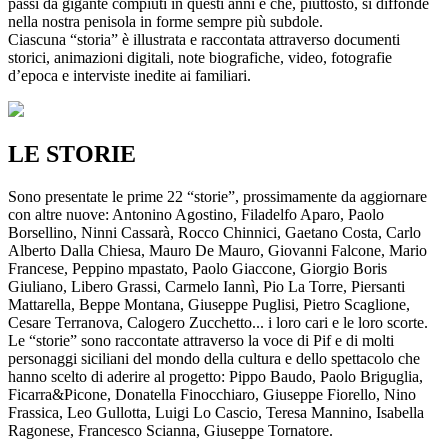
passi da gigante compiuti in questi anni e che, piuttosto, si diffonde
nella nostra penisola in forme sempre più subdole.
Ciascuna “storia” è illustrata e raccontata attraverso documenti
storici, animazioni digitali, note biografiche, video, fotografie
d’epoca e interviste inedite ai familiari.
LE STORIE
Sono presentate le prime 22 “storie”, prossimamente da aggiornare
con altre nuove: Antonino Agostino, Filadelfo Aparo, Paolo
Borsellino, Ninni Cassarà, Rocco Chinnici, Gaetano Costa, Carlo
Alberto Dalla Chiesa, Mauro De Mauro, Giovanni Falcone, Mario
Francese, Peppino mpastato, Paolo Giaccone, Giorgio Boris
Giuliano, Libero Grassi, Carmelo Iannì, Pio La Torre, Piersanti
Mattarella, Beppe Montana, Giuseppe Puglisi, Pietro Scaglione,
Cesare Terranova, Calogero Zucchetto... i loro cari e le loro scorte.
Le “storie” sono raccontate attraverso la voce di Pif e di molti
personaggi siciliani del mondo della cultura e dello spettacolo che
hanno scelto di aderire al progetto: Pippo Baudo, Paolo Briguglia,
Ficarra&Picone, Donatella Finocchiaro, Giuseppe Fiorello, Nino
Frassica, Leo Gullotta, Luigi Lo Cascio, Teresa Mannino, Isabella
Ragonese, Francesco Scianna, Giuseppe Tornatore.