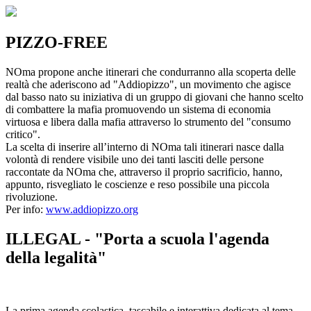
PIZZO-FREE
NOma propone anche itinerari che condurranno alla scoperta delle
realtà che aderiscono ad "Addiopizzo", un movimento che agisce
dal basso nato su iniziativa di un gruppo di giovani che hanno scelto
di combattere la mafia promuovendo un sistema di economia
virtuosa e libera dalla mafia attraverso lo strumento del "consumo
critico".
La scelta di inserire all’interno di NOma tali itinerari nasce dalla
volontà di rendere visibile uno dei tanti lasciti delle persone
raccontate da NOma che, attraverso il proprio sacrificio, hanno,
appunto, risvegliato le coscienze e reso possibile una piccola
rivoluzione.
Per info:
www.addiopizzo.org
ILLEGAL - "Porta a scuola l'agenda
della legalità"
La prima agenda scolastica, tascabile e interattiva dedicata al tema