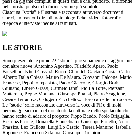
passi da gigante compiuti in questi anni e che, piuttosto, si diffonde
nella nostra penisola in forme sempre più subdole.
Ciascuna “storia” è illustrata e raccontata attraverso documenti
storici, animazioni digitali, note biografiche, video, fotografie
d’epoca e interviste inedite ai familiari.
LE STORIE
Sono presentate le prime 22 “storie”, prossimamente da aggiornare
con altre nuove: Antonino Agostino, Filadelfo Aparo, Paolo
Borsellino, Ninni Cassarà, Rocco Chinnici, Gaetano Costa, Carlo
Alberto Dalla Chiesa, Mauro De Mauro, Giovanni Falcone, Mario
Francese, Peppino mpastato, Paolo Giaccone, Giorgio Boris
Giuliano, Libero Grassi, Carmelo Iannì, Pio La Torre, Piersanti
Mattarella, Beppe Montana, Giuseppe Puglisi, Pietro Scaglione,
Cesare Terranova, Calogero Zucchetto... i loro cari e le loro scorte.
Le “storie” sono raccontate attraverso la voce di Pif e di molti
personaggi siciliani del mondo della cultura e dello spettacolo che
hanno scelto di aderire al progetto: Pippo Baudo, Paolo Briguglia,
Ficarra&Picone, Donatella Finocchiaro, Giuseppe Fiorello, Nino
Frassica, Leo Gullotta, Luigi Lo Cascio, Teresa Mannino, Isabella
Ragonese, Francesco Scianna, Giuseppe Tornatore.