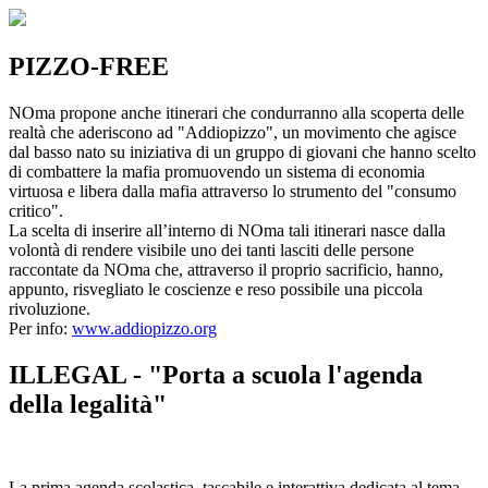
PIZZO-FREE
NOma propone anche itinerari che condurranno alla scoperta delle
realtà che aderiscono ad "Addiopizzo", un movimento che agisce
dal basso nato su iniziativa di un gruppo di giovani che hanno scelto
di combattere la mafia promuovendo un sistema di economia
virtuosa e libera dalla mafia attraverso lo strumento del "consumo
critico".
La scelta di inserire all’interno di NOma tali itinerari nasce dalla
volontà di rendere visibile uno dei tanti lasciti delle persone
raccontate da NOma che, attraverso il proprio sacrificio, hanno,
appunto, risvegliato le coscienze e reso possibile una piccola
rivoluzione.
Per info:
www.addiopizzo.org
ILLEGAL - "Porta a scuola l'agenda
della legalità"
La prima agenda scolastica, tascabile e interattiva dedicata al tema