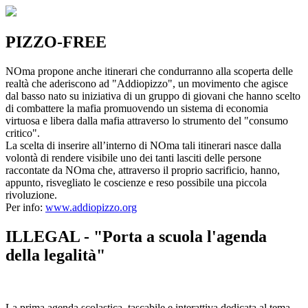
PIZZO-FREE
NOma propone anche itinerari che condurranno alla scoperta delle
realtà che aderiscono ad "Addiopizzo", un movimento che agisce
dal basso nato su iniziativa di un gruppo di giovani che hanno scelto
di combattere la mafia promuovendo un sistema di economia
virtuosa e libera dalla mafia attraverso lo strumento del "consumo
critico".
La scelta di inserire all’interno di NOma tali itinerari nasce dalla
volontà di rendere visibile uno dei tanti lasciti delle persone
raccontate da NOma che, attraverso il proprio sacrificio, hanno,
appunto, risvegliato le coscienze e reso possibile una piccola
rivoluzione.
Per info:
www.addiopizzo.org
ILLEGAL - "Porta a scuola l'agenda
della legalità"
La prima agenda scolastica, tascabile e interattiva dedicata al tema