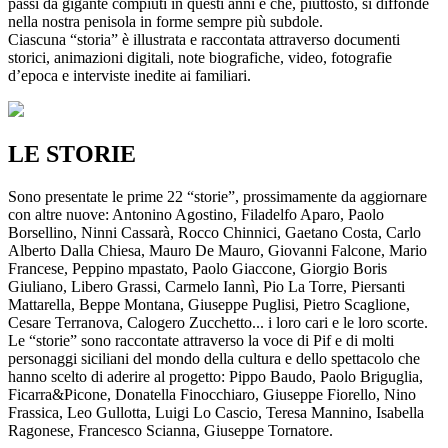
passi da gigante compiuti in questi anni e che, piuttosto, si diffonde
nella nostra penisola in forme sempre più subdole.
Ciascuna “storia” è illustrata e raccontata attraverso documenti
storici, animazioni digitali, note biografiche, video, fotografie
d’epoca e interviste inedite ai familiari.
LE STORIE
Sono presentate le prime 22 “storie”, prossimamente da aggiornare
con altre nuove: Antonino Agostino, Filadelfo Aparo, Paolo
Borsellino, Ninni Cassarà, Rocco Chinnici, Gaetano Costa, Carlo
Alberto Dalla Chiesa, Mauro De Mauro, Giovanni Falcone, Mario
Francese, Peppino mpastato, Paolo Giaccone, Giorgio Boris
Giuliano, Libero Grassi, Carmelo Iannì, Pio La Torre, Piersanti
Mattarella, Beppe Montana, Giuseppe Puglisi, Pietro Scaglione,
Cesare Terranova, Calogero Zucchetto... i loro cari e le loro scorte.
Le “storie” sono raccontate attraverso la voce di Pif e di molti
personaggi siciliani del mondo della cultura e dello spettacolo che
hanno scelto di aderire al progetto: Pippo Baudo, Paolo Briguglia,
Ficarra&Picone, Donatella Finocchiaro, Giuseppe Fiorello, Nino
Frassica, Leo Gullotta, Luigi Lo Cascio, Teresa Mannino, Isabella
Ragonese, Francesco Scianna, Giuseppe Tornatore.