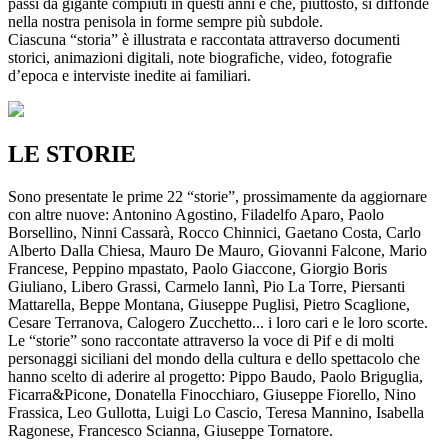
passi da gigante compiuti in questi anni e che, piuttosto, si diffonde
nella nostra penisola in forme sempre più subdole.
Ciascuna “storia” è illustrata e raccontata attraverso documenti
storici, animazioni digitali, note biografiche, video, fotografie
d’epoca e interviste inedite ai familiari.
LE STORIE
Sono presentate le prime 22 “storie”, prossimamente da aggiornare
con altre nuove: Antonino Agostino, Filadelfo Aparo, Paolo
Borsellino, Ninni Cassarà, Rocco Chinnici, Gaetano Costa, Carlo
Alberto Dalla Chiesa, Mauro De Mauro, Giovanni Falcone, Mario
Francese, Peppino mpastato, Paolo Giaccone, Giorgio Boris
Giuliano, Libero Grassi, Carmelo Iannì, Pio La Torre, Piersanti
Mattarella, Beppe Montana, Giuseppe Puglisi, Pietro Scaglione,
Cesare Terranova, Calogero Zucchetto... i loro cari e le loro scorte.
Le “storie” sono raccontate attraverso la voce di Pif e di molti
personaggi siciliani del mondo della cultura e dello spettacolo che
hanno scelto di aderire al progetto: Pippo Baudo, Paolo Briguglia,
Ficarra&Picone, Donatella Finocchiaro, Giuseppe Fiorello, Nino
Frassica, Leo Gullotta, Luigi Lo Cascio, Teresa Mannino, Isabella
Ragonese, Francesco Scianna, Giuseppe Tornatore.