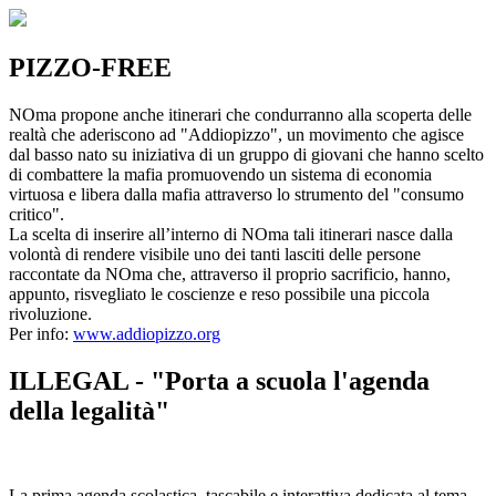
PIZZO-FREE
NOma propone anche itinerari che condurranno alla scoperta delle
realtà che aderiscono ad "Addiopizzo", un movimento che agisce
dal basso nato su iniziativa di un gruppo di giovani che hanno scelto
di combattere la mafia promuovendo un sistema di economia
virtuosa e libera dalla mafia attraverso lo strumento del "consumo
critico".
La scelta di inserire all’interno di NOma tali itinerari nasce dalla
volontà di rendere visibile uno dei tanti lasciti delle persone
raccontate da NOma che, attraverso il proprio sacrificio, hanno,
appunto, risvegliato le coscienze e reso possibile una piccola
rivoluzione.
Per info:
www.addiopizzo.org
ILLEGAL - "Porta a scuola l'agenda
della legalità"
La prima agenda scolastica, tascabile e interattiva dedicata al tema