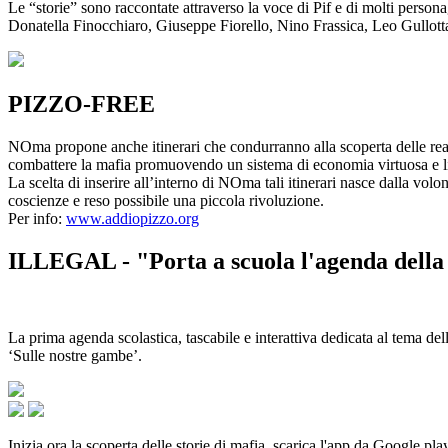
Le “storie” sono raccontate attraverso la voce di Pif e di molti person
Donatella Finocchiaro, Giuseppe Fiorello, Nino Frassica, Leo Gullot
PIZZO-FREE
NOma propone anche itinerari che condurranno alla scoperta delle rea
combattere la mafia promuovendo un sistema di economia virtuosa e lib
La scelta di inserire all’interno di NOma tali itinerari nasce dalla volo
coscienze e reso possibile una piccola rivoluzione.
Per info:
www.addiopizzo.org
ILLEGAL - "Porta a scuola l'agenda della 
La prima agenda scolastica, tascabile e interattiva dedicata al tema del
‘Sulle nostre gambe’.
Inizia ora la scoperta delle storie di mafia, scarica l'app da Google pla