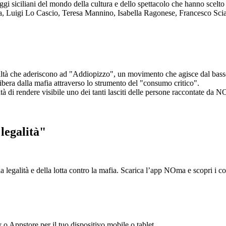
aggi siciliani del mondo della cultura e dello spettacolo che hanno scel
ta, Luigi Lo Cascio, Teresa Mannino, Isabella Ragonese, Francesco Sci
ltà che aderiscono ad "Addiopizzo", un movimento che agisce dal basso 
era dalla mafia attraverso lo strumento del "consumo critico".
ntà di rendere visibile uno dei tanti lasciti delle persone raccontate da N
legalità"
la legalità e della lotta contro la mafia. Scarica l’app NOma e scopri i 
y o Appstore per il tuo dispositivo mobile o tablet