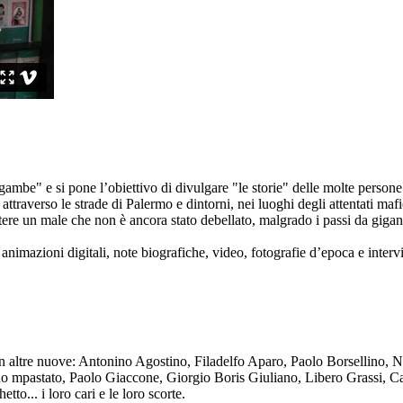
ambe" e si pone l’obiettivo di divulgare "le storie" delle molte persone 
ttraverso le strade di Palermo e dintorni, nei luoghi degli attentati mafi
re un male che non è ancora stato debellato, malgrado i passi da gigante 
animazioni digitali, note biografiche, video, fotografie d’epoca e intervis
n altre nuove: Antonino Agostino, Filadelfo Aparo, Paolo Borsellino, 
mpastato, Paolo Giaccone, Giorgio Boris Giuliano, Libero Grassi, Car
o... i loro cari e le loro scorte.