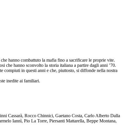
che hanno combattuto la mafia fino a sacrificare le proprie vite.
osi che hanno sconvolto la storia italiana a partire dagli anni ’70.
compiuti in questi anni e che, piuttosto, si diffonde nella nostra
te inedite ai familiari.
Ninni Cassarà, Rocco Chinnici, Gaetano Costa, Carlo Alberto Dalla
melo Iannì, Pio La Torre, Piersanti Mattarella, Beppe Montana,