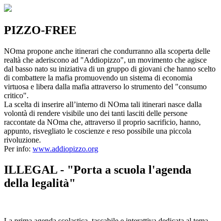
PIZZO-FREE
NOma propone anche itinerari che condurranno alla scoperta delle
realtà che aderiscono ad "Addiopizzo", un movimento che agisce
dal basso nato su iniziativa di un gruppo di giovani che hanno scelto
di combattere la mafia promuovendo un sistema di economia
virtuosa e libera dalla mafia attraverso lo strumento del "consumo
critico".
La scelta di inserire all’interno di NOma tali itinerari nasce dalla
volontà di rendere visibile uno dei tanti lasciti delle persone
raccontate da NOma che, attraverso il proprio sacrificio, hanno,
appunto, risvegliato le coscienze e reso possibile una piccola
rivoluzione.
Per info:
www.addiopizzo.org
ILLEGAL - "Porta a scuola l'agenda
della legalità"
La prima agenda scolastica, tascabile e interattiva dedicata al tema