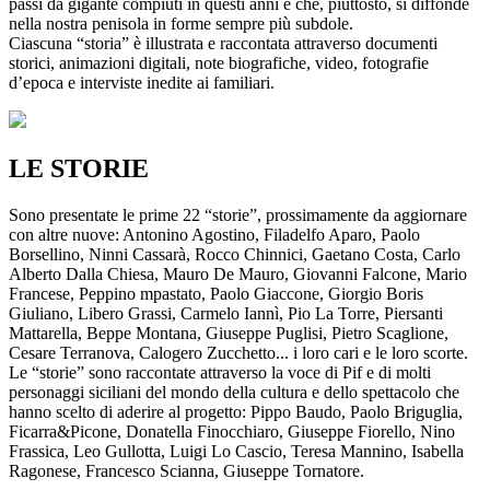
passi da gigante compiuti in questi anni e che, piuttosto, si diffonde
nella nostra penisola in forme sempre più subdole.
Ciascuna “storia” è illustrata e raccontata attraverso documenti
storici, animazioni digitali, note biografiche, video, fotografie
d’epoca e interviste inedite ai familiari.
LE STORIE
Sono presentate le prime 22 “storie”, prossimamente da aggiornare
con altre nuove: Antonino Agostino, Filadelfo Aparo, Paolo
Borsellino, Ninni Cassarà, Rocco Chinnici, Gaetano Costa, Carlo
Alberto Dalla Chiesa, Mauro De Mauro, Giovanni Falcone, Mario
Francese, Peppino mpastato, Paolo Giaccone, Giorgio Boris
Giuliano, Libero Grassi, Carmelo Iannì, Pio La Torre, Piersanti
Mattarella, Beppe Montana, Giuseppe Puglisi, Pietro Scaglione,
Cesare Terranova, Calogero Zucchetto... i loro cari e le loro scorte.
Le “storie” sono raccontate attraverso la voce di Pif e di molti
personaggi siciliani del mondo della cultura e dello spettacolo che
hanno scelto di aderire al progetto: Pippo Baudo, Paolo Briguglia,
Ficarra&Picone, Donatella Finocchiaro, Giuseppe Fiorello, Nino
Frassica, Leo Gullotta, Luigi Lo Cascio, Teresa Mannino, Isabella
Ragonese, Francesco Scianna, Giuseppe Tornatore.