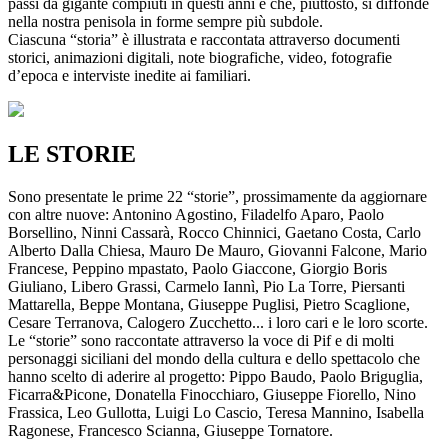
passi da gigante compiuti in questi anni e che, piuttosto, si diffonde
nella nostra penisola in forme sempre più subdole.
Ciascuna “storia” è illustrata e raccontata attraverso documenti
storici, animazioni digitali, note biografiche, video, fotografie
d’epoca e interviste inedite ai familiari.
LE STORIE
Sono presentate le prime 22 “storie”, prossimamente da aggiornare
con altre nuove: Antonino Agostino, Filadelfo Aparo, Paolo
Borsellino, Ninni Cassarà, Rocco Chinnici, Gaetano Costa, Carlo
Alberto Dalla Chiesa, Mauro De Mauro, Giovanni Falcone, Mario
Francese, Peppino mpastato, Paolo Giaccone, Giorgio Boris
Giuliano, Libero Grassi, Carmelo Iannì, Pio La Torre, Piersanti
Mattarella, Beppe Montana, Giuseppe Puglisi, Pietro Scaglione,
Cesare Terranova, Calogero Zucchetto... i loro cari e le loro scorte.
Le “storie” sono raccontate attraverso la voce di Pif e di molti
personaggi siciliani del mondo della cultura e dello spettacolo che
hanno scelto di aderire al progetto: Pippo Baudo, Paolo Briguglia,
Ficarra&Picone, Donatella Finocchiaro, Giuseppe Fiorello, Nino
Frassica, Leo Gullotta, Luigi Lo Cascio, Teresa Mannino, Isabella
Ragonese, Francesco Scianna, Giuseppe Tornatore.