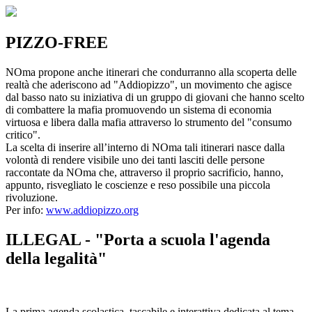
PIZZO-FREE
NOma propone anche itinerari che condurranno alla scoperta delle
realtà che aderiscono ad "Addiopizzo", un movimento che agisce
dal basso nato su iniziativa di un gruppo di giovani che hanno scelto
di combattere la mafia promuovendo un sistema di economia
virtuosa e libera dalla mafia attraverso lo strumento del "consumo
critico".
La scelta di inserire all’interno di NOma tali itinerari nasce dalla
volontà di rendere visibile uno dei tanti lasciti delle persone
raccontate da NOma che, attraverso il proprio sacrificio, hanno,
appunto, risvegliato le coscienze e reso possibile una piccola
rivoluzione.
Per info:
www.addiopizzo.org
ILLEGAL - "Porta a scuola l'agenda
della legalità"
La prima agenda scolastica, tascabile e interattiva dedicata al tema